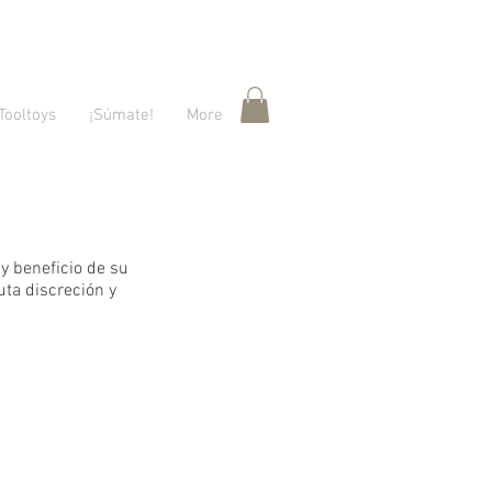
Tooltoys
¡Súmate!
More
y beneficio de su
uta discreción y