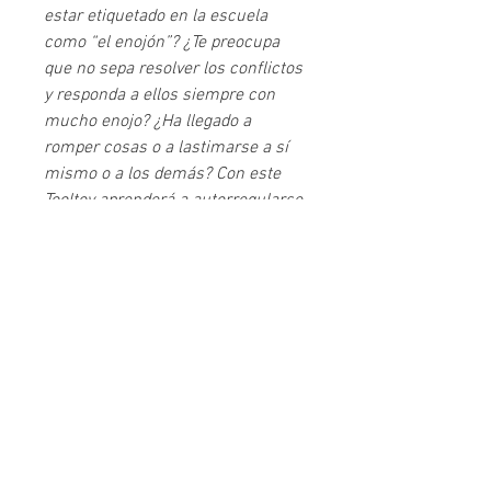
estar etiquetado en la escuela
como “el enojón”? ¿Te preocupa
que no sepa resolver los conflictos
y responda a ellos siempre con
mucho enojo? ¿Ha llegado a
romper cosas o a lastimarse a sí
mismo o a los demás? Con este
Tooltoy aprenderá a autorregularse
y saber qué hacer cuando está
enojado.
Especificaciones
Trabajo emocional:
Enojo y
autocontrol
Contenido:
Pera de box, muñeco, cuerda,
3 globos y un bote con brillantina
Dimensiones:
20 x 30 x 15 cm
¡Contáctanos!
Edades:
3 - 99
Atención: Se requiere la supervisión de