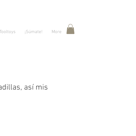
Tooltoys
¡Súmate!
More
dillas, así mis