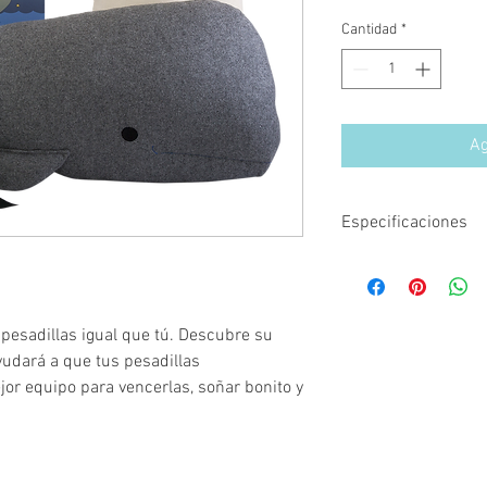
Cantidad
*
Ag
Especificaciones
Trabajo emocional:
Pes
Contenido:
Muñeco, cue
4 listones y 5 pinturas 
Dimensiones:
50 x 25 
 pesadillas igual que tú. Descubre su
Edades:
3+
yudará a que tus pesadillas
or equipo para vencerlas, soñar bonito y